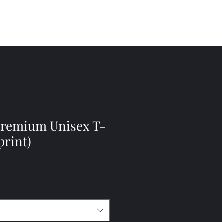
aintings
film
contact
Premium Unisex T-
print)