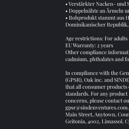
• Verstärkter Nacken- und 
• Doppelnähte an Ärmeln 
• Rohprodukt stammt aus Ho
Dominikanischer Republik,
Age restrictions: For adults
EU Warranty: 2 years
Other compliance informatio
cadmium, phthalates and fo
In compliance with the Gene
(GPSR), 
Oak inc.
 and 
SINDE
that all consumer products 
standards. For any product s
gpsr@sindenventures.com
Main Street, Anytown, Cou
Geitonia, 4002, Limassol, C