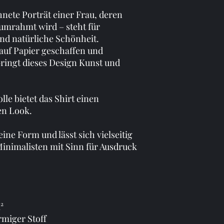
hnete Porträt einer Frau, deren 
umrahmt wird – steht für 
und natürliche Schönheit. 
auf Papier geschaffen und 
bringt dieses Design Kunst und 
le bietet das Shirt einen 
en Look.
ine Form und lässt sich vielseitig 
inimalisten mit Sinn für Ausdruck 
² 
rmiger Stoff