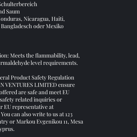
Schulterbereich
und Saum
nduras, Nicaragua, Haiti, 
 Bangladesch oder Mexiko
n: Meets the flammability, lead, 
rmaldehyde level requirements.
ral Product Safety Regulation 
N VENTURES LIMITED
 ensure 
offered are safe and meet EU 
afety related inquiries or 
concerns, please contact our EU representative at 
. You can also write to us at 
123
ntry
 or
Markou Evgenikou 11, Mesa
yprus.