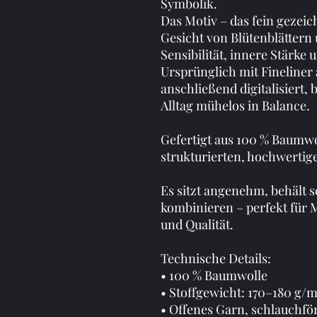
Symbolik.
Das Motiv – das fein gezeic
Gesicht von Blütenblättern 
Sensibilität, innere Stärke 
Ursprünglich mit Fineliner 
anschließend digitalisiert, 
Alltag mühelos in Balance.
Gefertigt aus 100 % Baumwol
strukturierten, hochwertig
Es sitzt angenehm, behält se
kombinieren – perfekt für M
und Qualität.
Technische Details:
• 100 % Baumwolle 
• Stoffgewicht: 170–180 g/m
• Offenes Garn, schlauchfö