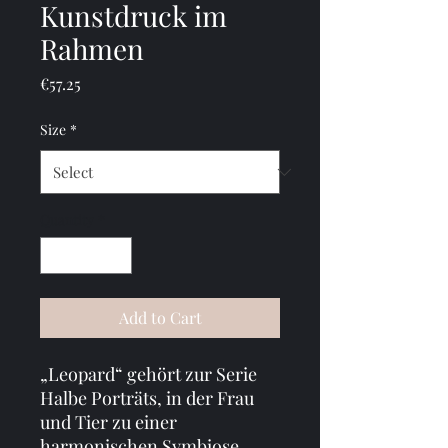
Kunstdruck im
Rahmen
Price
€57.25
Size
*
Quantity
*
Add to Cart
„Leopard“ gehört zur Serie 
Halbe Porträts, in der Frau 
und Tier zu einer 
harmonischen Symbiose 