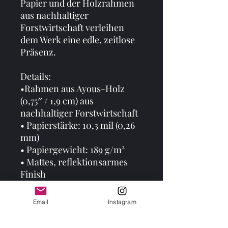
Papier und der Holzrahmen 
aus nachhaltiger 
Forstwirtschaft verleihen 
dem Werk eine edle, zeitlose 
Präsenz.
Details:
•Rahmen aus Ayous-Holz 
(0,75″ / 1,9 cm) aus 
nachhaltiger Forstwirtschaft
• Papierstärke: 10,3 mil (0,26 
mm)
• Papiergewicht: 189 g/m²
• Mattes, reflektionsarmes 
Finish
• Acrylglas-Frontschutz
• Leichtes Format, 
Email
Instagram
Aufhängung inklusive