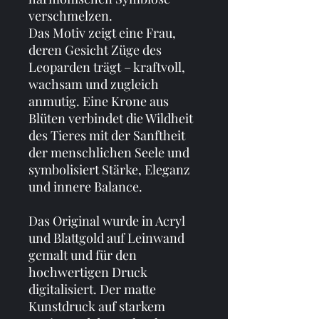
verschmelzen.
Das Motiv zeigt eine Frau, 
deren Gesicht Züge des 
Leoparden trägt – kraftvoll, 
wachsam und zugleich 
anmutig. Eine Krone aus 
Blüten verbindet die Wildheit 
des Tieres mit der Sanftheit 
der menschlichen Seele und 
symbolisiert Stärke, Eleganz 
und innere Balance.
Das Original wurde in Acryl 
und Blattgold auf Leinwand 
gemalt und für den 
hochwertigen Druck 
digitalisiert. Der matte 
Kunstdruck auf starkem 