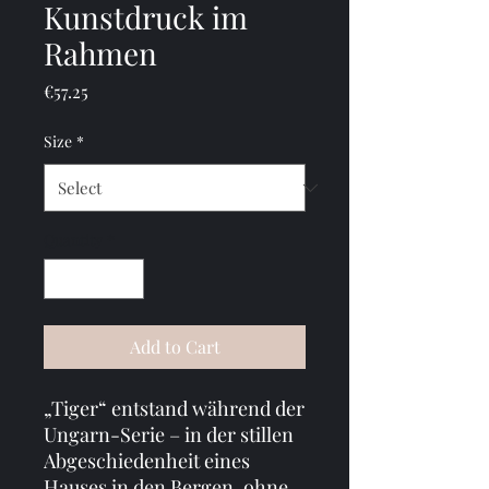
Kunstdruck im
Rahmen
Price
€57.25
Size
*
Quantity
*
Add to Cart
„Tiger“ entstand während der 
Ungarn-Serie – in der stillen 
Abgeschiedenheit eines 
Hauses in den Bergen, ohne 