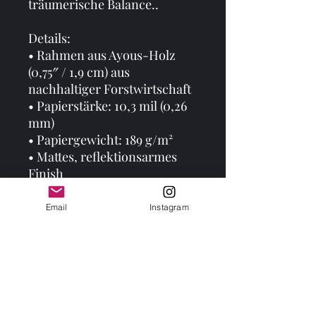
träumerische Balance..
Details:
• Rahmen aus Ayous-Holz 
(0,75″ / 1,9 cm) aus 
nachhaltiger Forstwirtschaft
• Papierstärke: 10,3 mil (0,26 
mm)
• Papiergewicht: 189 g/m²
• Mattes, reflektionsarmes 
Finish
• Acrylglas-Frontschutz
• Leichtes Format, 
Email
Instagram
Aufhängung inklusive
Age restrictions: For adults
EU Warranty: 2 years
In compliance with the 