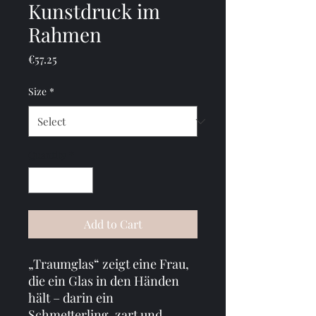
Kunstdruck im
Rahmen
Price
€57.25
Size
*
Quantity
*
Add to Cart
„Traumglas“ zeigt eine Frau, 
die ein Glas in den Händen 
hält – darin ein 
Schmetterling, zart und 