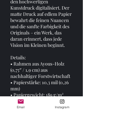
den hochwertigen 
Kunstdruck digitalisiert. Der 
matte Druck auf edlem Papier 
bewahrt die feinen Nuancen 
und die sanfte Farbigkeit des 
Originals – ein Werk, das 
daran erinnert, dass jede 
Vision im Kleinen beginnt.
Details:
• Rahmen aus Ayous-Holz 
(0,75″ / 1,9 cm) aus 
nachhaltiger Forstwirtschaft
• Papierstärke: 10,3 mil (0,26 
mm)
• Papiergewicht: 189 g/m²
• Mattes, reflektionsarmes 
Finish
Email
Instagram
• Acrylglas-Frontschutz