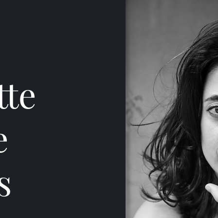
tte
e
s