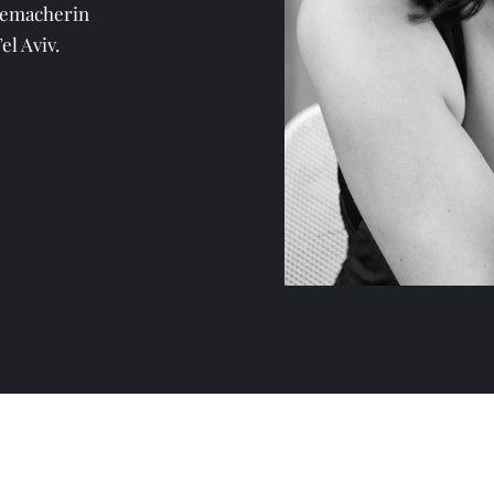
memacherin
l Aviv.