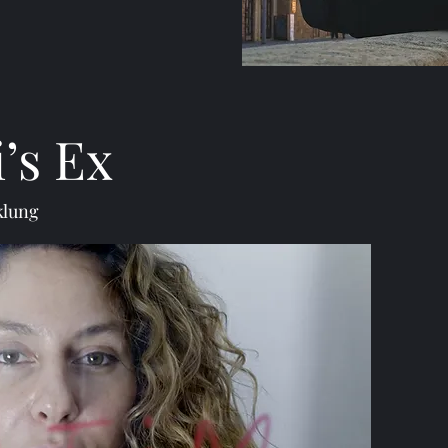
’s Ex
klung