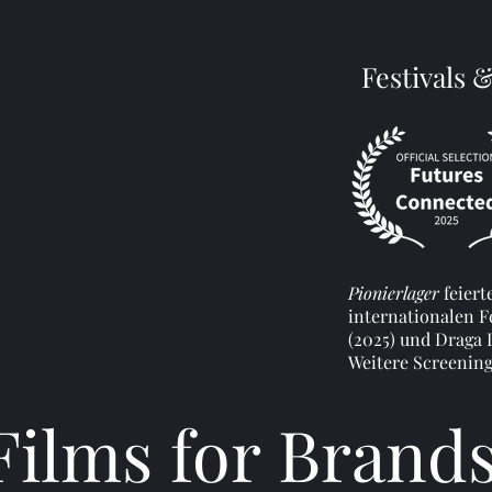
Festivals 
Pionierlager
feiert
internationalen Fe
(2025) und Draga I
Weitere Screening
Films for Brand