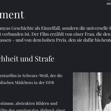
ement
anyas Geschichte als Einzelfall, sondern die universelle 
t verbunden ist. Der Film erzählt von einer Frau, die den
assen – und von dem hohen Preis, den sie dafür bis heute
chheit und Strafe
ntarfilm in Schwarz-Weiß, der die
holischen Mädchens in der DDR
lstimme, abstrakten Bildern und
 Film den emotionalen Abdruck einer