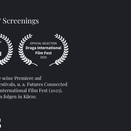
& Screenings
e seine Premiere auf
stivals, u. a. Futures Connected
nternational Film Fest (2025).
s folgen in Kürze.
s