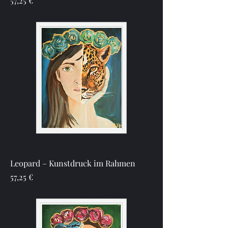
57,25 €
Leopard – Kunstdruck im Rahmen
Preis
57,25 €