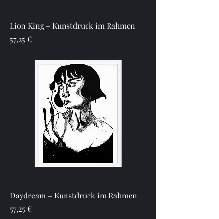
Lion King – Kunstdruck im Rahmen
Preis
57,25 €
Daydream – Kunstdruck im Rahmen
Preis
57,25 €