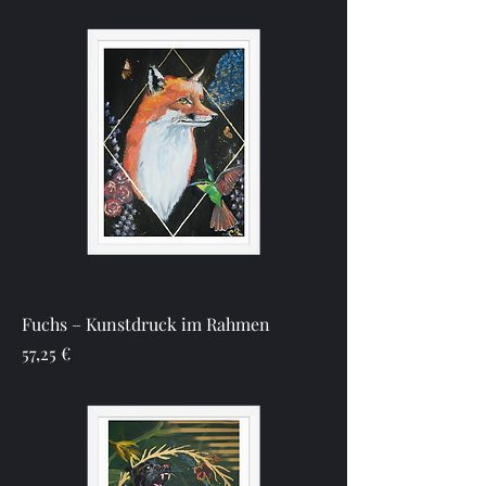
Fuchs – Kunstdruck im Rahmen
Preis
57,25 €