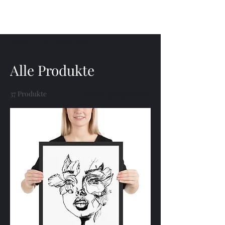
Menü
Start
All Products
Alle Produkte
37 Produkte
Filtern & sortieren