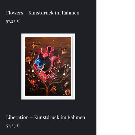
Flowers – Kunstdruck im Rahmen
Preis
57,25 €
Liberation – Kunstdruck im Rahmen
Preis
57,25 €