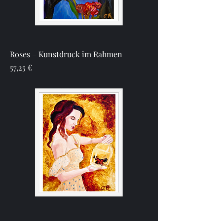
Roses – Kunstdruck im Rahmen
Preis
57,25 €