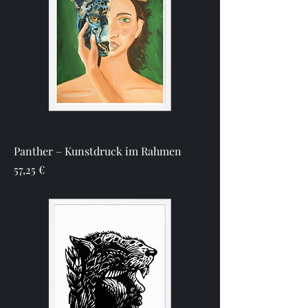
Panther – Kunstdruck im Rahmen
Preis
57,25 €