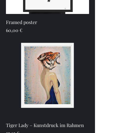
Framed poster
Preis
60,00 €
Tiger Lady – Kunstdruck im Rahmen
Preis