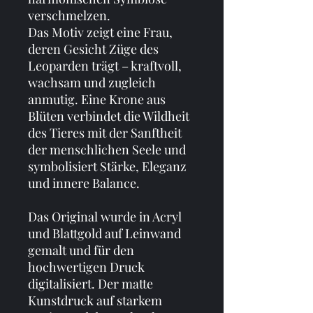
verschmelzen.
Das Motiv zeigt eine Frau, 
deren Gesicht Züge des 
Leoparden trägt – kraftvoll, 
wachsam und zugleich 
anmutig. Eine Krone aus 
Blüten verbindet die Wildheit 
des Tieres mit der Sanftheit 
der menschlichen Seele und 
symbolisiert Stärke, Eleganz 
und innere Balance.
Das Original wurde in Acryl 
und Blattgold auf Leinwand 
gemalt und für den 
hochwertigen Druck 
digitalisiert. Der matte 
Kunstdruck auf starkem 