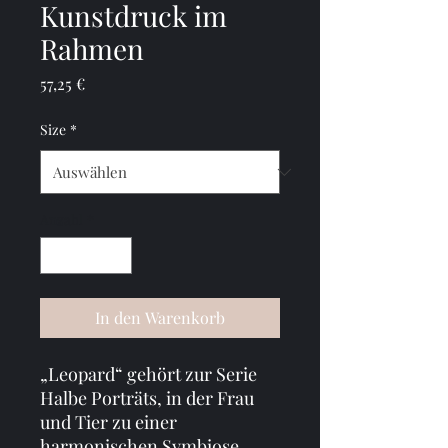
Kunstdruck im
Rahmen
Preis
57,25 €
Size
*
Anzahl
*
In den Warenkorb
„Leopard“ gehört zur Serie 
Halbe Porträts, in der Frau 
und Tier zu einer 
harmonischen Symbiose 