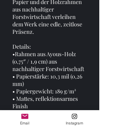
Papier und der Holzrahmen 
aus nachhaltiger 
Forstwirtschaft verleihen 
dem Werk eine edle, zeitlose 
Präsenz.
Details:
•Rahmen aus Ayous-Holz 
(0,75″ / 1,9 cm) aus 
nachhaltiger Forstwirtschaft
• Papierstärke: 10,3 mil (0,26 
mm)
• Papiergewicht: 189 g/m²
• Mattes, reflektionsarmes 
Finish
• Acrylglas-Frontschutz
• Leichtes Format, 
Email
Instagram
Aufhängung inklusive