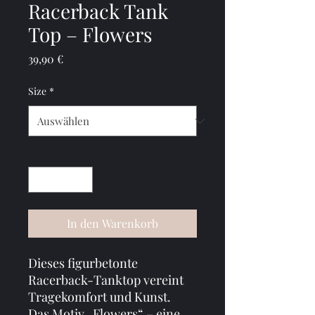
Racerback Tank
Top – Flowers
Preis
39,90 €
Size
*
Anzahl
*
In den Warenkorb
Dieses figurbetonte 
Racerback-Tanktop vereint 
Tragekomfort und Kunst.
Das Motiv „Flowers“ – eine 