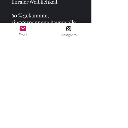
floraler Weiblichkeit
60 % gekämmte, 
ringgesponnene Baumwolle, 
40 % Polyester
Email
Instagram
Stoffgewicht: 113,4 g/m² (4 
oz/yd²)
Leichtes Jersey-Material – 
atmungsaktiv & weich auf der 
Haut
Figurbetonte Silhouette, 
sportlicher Racerback-
Schnitt
Rundhalsausschnitt