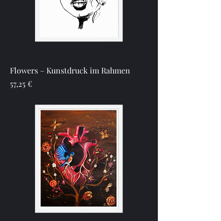
Flowers – Kunstdruck im Rahmen
Preis
57,25 €