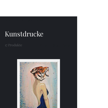
Menü
Start
Kunstdrucke
Kunstdrucke
17 Produkte
Filtern & sortieren