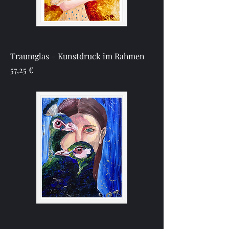
Traumglas – Kunstdruck im Rahmen
Preis
57,25 €