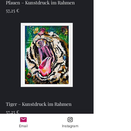
Pfauen – Kunstdruck im Rahmen
Preis
57,25 €
Tiger – Kunstdruck im Rahmen
Preis
57,25 €
Email
Instagram