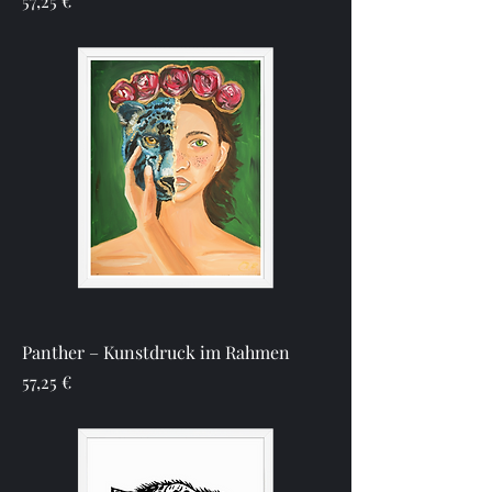
57,25 €
Panther – Kunstdruck im Rahmen
Preis
57,25 €