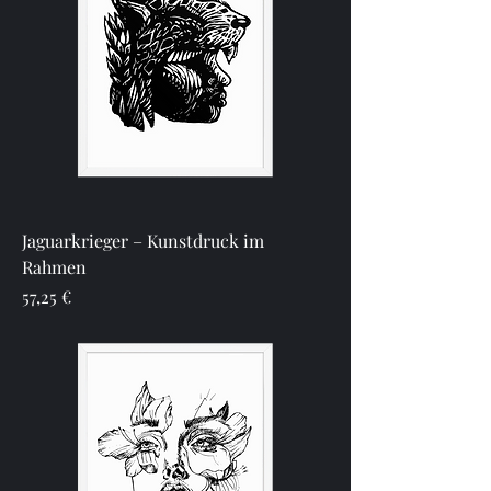
Jaguarkrieger – Kunstdruck im
Rahmen
Preis
57,25 €