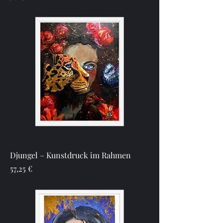
Djungel – Kunstdruck im Rahmen
Preis
57,25 €