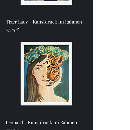
Tiger Lady – Kunstdruck im Rahmen
Preis
57,25 €
Leopard – Kunstdruck im Rahmen
Preis