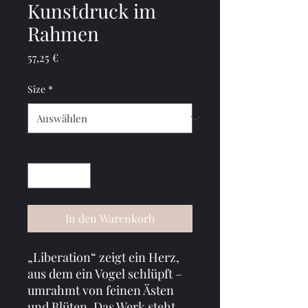
Kunstdruck im
Rahmen
Preis
57,25 €
Size
*
Anzahl
*
In den Warenkorb
„Liberation“ zeigt ein Herz, 
aus dem ein Vogel schlüpft – 
umrahmt von feinen Ästen 
und Blüten. Das Werk steht 