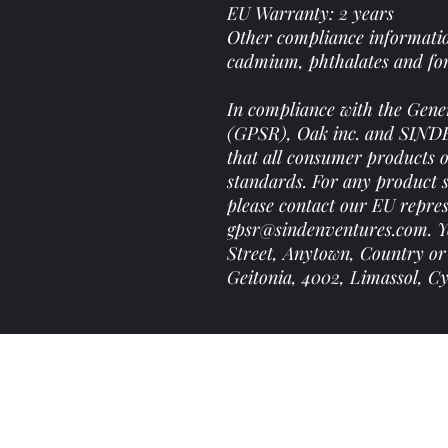
EU Warranty: 2 years
Other compliance informatio
cadmium, phthalates and fo
In compliance with the Gene
(GPSR),
Oak inc.
and
SIND
that all consumer products 
standards. For any product s
please contact our EU repres
gpsr@sindenventures.com
. 
Street, Anytown, Country
or
Geitonia, 4002, Limassol, C