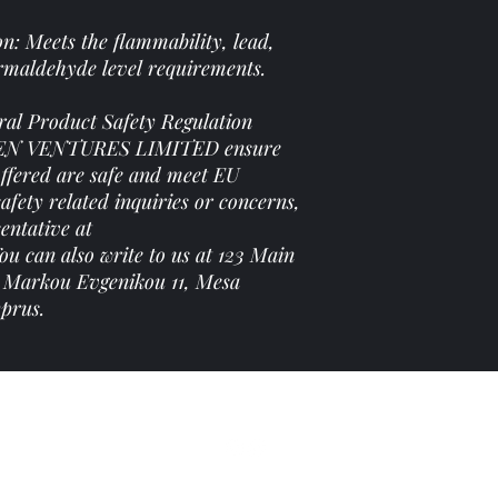
n: Meets the flammability, lead,
rmaldehyde level requirements.
ral Product Safety Regulation
EN VENTURES LIMITED
ensure
offered are safe and meet EU
afety related inquiries or concerns,
entative at
You can also write to us at
123 Main
Markou Evgenikou 11, Mesa
yprus.