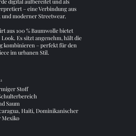
e digital aufbereitet und als
rpretiert – eine Verbindung aus
k und moderner Streetwear.
irt aus 100 % Baumwolle bietet
n Look. Es sitzt angenehm, hält die
tig kombinieren – perfekt für den
iece im urbanen Stil.
²
rmiger Stoff
Schulterbereich
und Saum
caragua, Haiti, Dominikanischer
r Mexiko