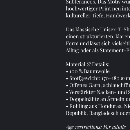
Subteráneos. Das Motiv wurd
hochwertiger Print neu inte
kultureller Tiefe, Handwer
Das klassische Unisex-T-Sh
einen strukturierten, klare
Form und lässt sich vielsei
Alltag oder als Statement-P
Material & Details:
• 100 % Baumwolle
• Stoffgewicht: 170–180 g/m
• Offenes Garn, schlauchfö
• Verstärkter Nacken- und 
• Doppelnähte an Ärmeln 
• Rohling aus Honduras, Ni
Republik, Bangladesch ode
Age restrictions: For adults