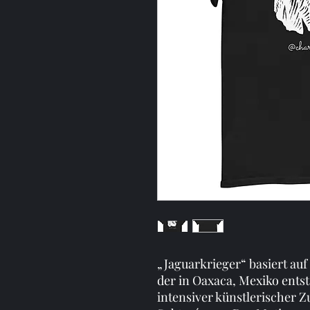
„Jaguarkrieger“ basiert auf
der in Oaxaca, Mexiko entst
intensiver künstlerischer 