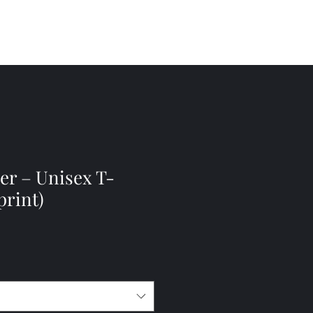
rke
Film
Kontakt
er – Unisex T-
print)