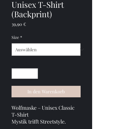
Unisex T-Shirt
(Backprint)
Preis
39,90 €
Size
*
Anzahl
*
In den Warenkorb
Wolfmaske – Unisex Classic 
T-Shirt
Mystik trifft Streetstyle.