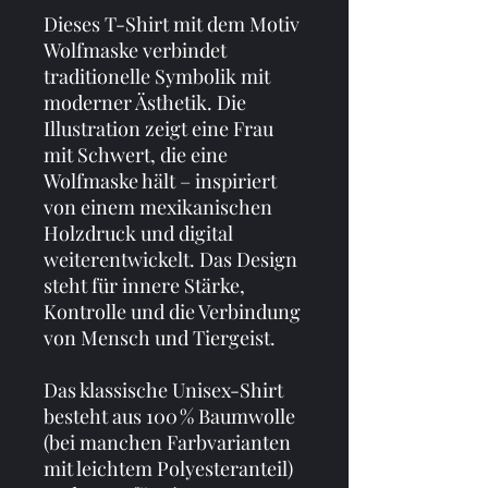
Dieses T-Shirt mit dem Motiv 
Wolfmaske verbindet 
traditionelle Symbolik mit 
moderner Ästhetik. Die 
Illustration zeigt eine Frau 
mit Schwert, die eine 
Wolfmaske hält – inspiriert 
von einem mexikanischen 
Holzdruck und digital 
weiterentwickelt. Das Design 
steht für innere Stärke, 
Kontrolle und die Verbindung 
von Mensch und Tiergeist.
Das klassische Unisex-Shirt 
besteht aus 100 % Baumwolle 
(bei manchen Farbvarianten 
mit leichtem Polyesteranteil) 