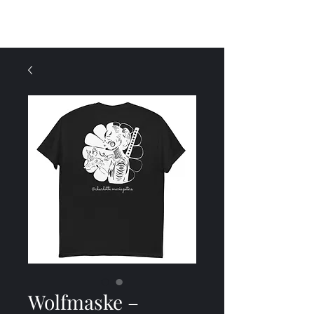
Menü
Wolfmaske –