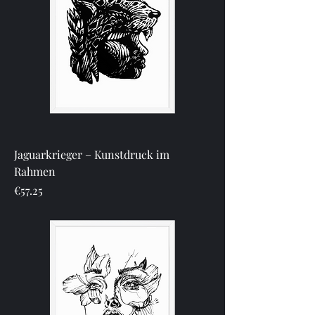
Jaguarkrieger – Kunstdruck im
Rahmen
Price
€57.25