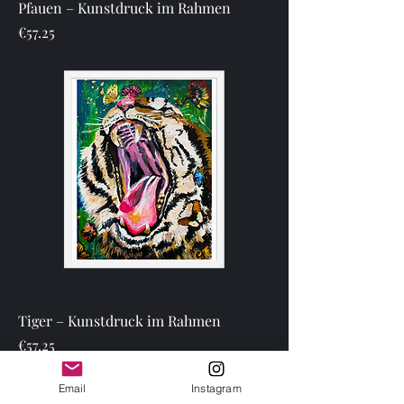
Pfauen – Kunstdruck im Rahmen
Price
€57.25
Tiger – Kunstdruck im Rahmen
Price
€57.25
Email
Instagram