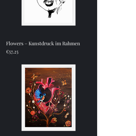
Flowers – Kunstdruck im Rahmen
Price
€57.25