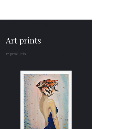
Menu
Home
Art prints
Art prints
17 products
Filter & Sort