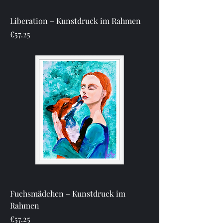
Liberation – Kunstdruck im Rahmen
Price
€57.25
Fuchsmädchen – Kunstdruck im
Rahmen
Price
€57.25