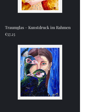
Traumglas – Kunstdruck im Rahmen
Price
€57.25