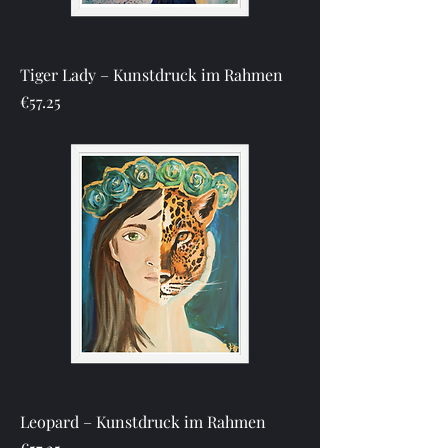
Tiger Lady – Kunstdruck im Rahmen
Price
€57.25
Leopard – Kunstdruck im Rahmen
Price